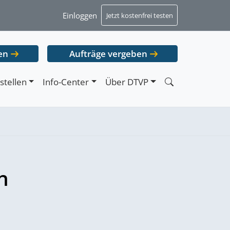
Einloggen
Jetzt kostenfrei testen
en
Aufträge vergeben
stellen
Info-Center
Über DTVP
n