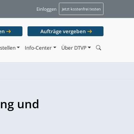
Einloggen
Jetzt kostenfrei testen
en
Aufträge vergeben
stellen
Info-Center
Über DTVP
ung und