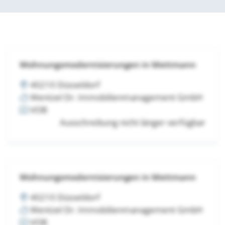
Wohnungsmodernisierungen in Mettmann
40210 Düsseldorf
Wentzel Dr. Immobilienmanagement GmbH
VOB
Ausschreibung nicht länger verfügbar
Wohnungsmodernisierungen in Mettmann
40210 Düsseldorf
Wentzel Dr. Immobilienmanagement GmbH
VOB