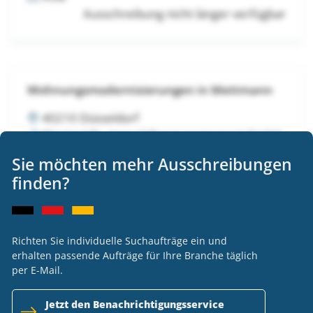
Ausschreibung nicht länger verfügbar
Wohnungsmodernisierungen in Mettmann
40210 Düsseldorf
Wentzel Dr. Immobilienmanagement GmbH
VOB
Sie möchten mehr Ausschreibungen
Ausschreibung nicht länger verfügbar
finden?
Richten Sie individuelle Suchaufträge ein und
Wohnungsmodernisierungen in Mettmann
erhalten passende Aufträge für Ihre Branche täglich
per E-Mail.
40210 Düsseldorf
Wentzel Dr. Immobilienmanagement GmbH
Jetzt den Benachrichtigungsservice
VOB