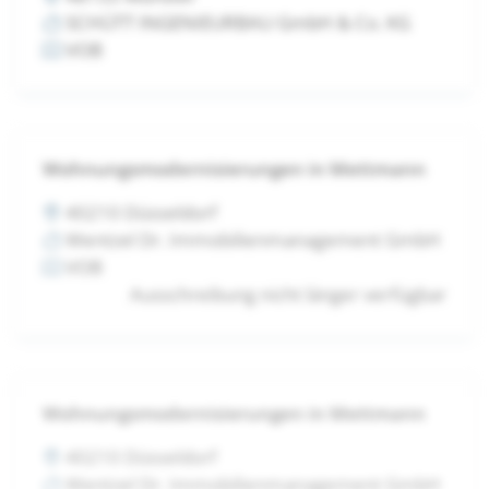
SCHÜTT INGENIEURBAU GmbH & Co. KG
VOB
Wohnungsmodernisierungen in Mettmann
40210 Düsseldorf
Wentzel Dr. Immobilienmanagement GmbH
VOB
Ausschreibung nicht länger verfügbar
Wohnungsmodernisierungen in Mettmann
40210 Düsseldorf
Wentzel Dr. Immobilienmanagement GmbH