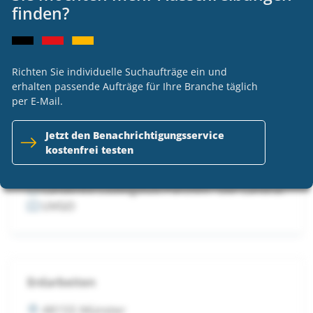
24239 Achterwehr
finden?
Gemeinde Felde c/o Amt Achterwehr
VOB
Richten Sie individuelle Suchaufträge ein und
erhalten passende Aufträge für Ihre Branche täglich
per E-Mail.
Landkreis Ludwigslust-Parchim -
Durchführung von Mäh- und Pflegearbeiten
Jetzt den Benachrichtigungsservice
auf der Deponie Blankenberg 2026-2028
kostenfrei testen
19370 Parchim
Landkreis Ludwigslust-Parchim - Der Landrat
UVGO
Erdarbeiten
48155 Münster