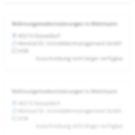
Wohnungsmodernisierungen in Mettmann
40210 Düsseldorf
Wentzel Dr. Immobilienmanagement GmbH
VOB
Ausschreibung nicht länger verfügbar
Wohnungsmodernisierungen in Mettmann
40210 Düsseldorf
Wentzel Dr. Immobilienmanagement GmbH
VOB
Ausschreibung nicht länger verfügbar