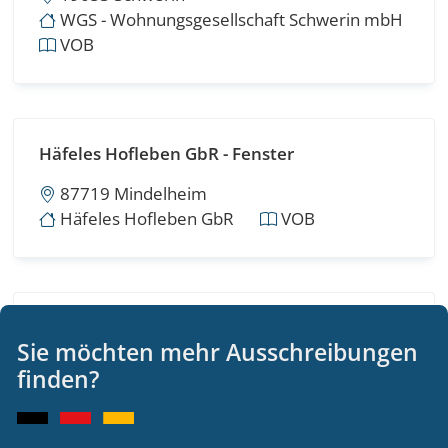
WGS - Wohnungsgesellschaft Schwerin mbH
VOB
Häfeles Hofleben GbR - Fenster
87719 Mindelheim
Häfeles Hofleben GbR
VOB
Maler- und Innenputzarbeiten Neubau
Sie möchten mehr Ausschreibungen
Sporthalle/Mensa-RBS Holzheim
finden?
35394 Gießen
Landkreis Gießen - Der Kreisausschuss -
open