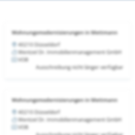
Wohnungsmodernisierungen in Mettmann
40210 Düsseldorf
Wentzel Dr. Immobilienmanagement GmbH
VOB
Ausschreibung nicht länger verfügbar
Wohnungsmodernisierungen in Mettmann
40210 Düsseldorf
Wentzel Dr. Immobilienmanagement GmbH
VOB
Ausschreibung nicht länger verfügbar