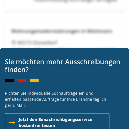
Wohnungsmodernisierungen in Mettmann
40210 Düsseldorf
Wentzel Dr. Immobilienmanagement GmbH
VOB
Sie möchten mehr Ausschreibungen
Ausschreibung nicht länger verfügbar
finden?
Richten Sie individuelle Suchaufträge ein und
Wohnungsmodernisierungen in Mettmann
erhalten passende Aufträge für Ihre Branche täglich
per E-Mail.
40210 Düsseldorf
Wentzel Dr. Immobilienmanagement GmbH
Jetzt den Benachrichtigungsservice
VOB
kostenfrei testen
Ausschreibung nicht länger verfügbar