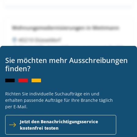
Wohnungsmodernisierungen in Mettmann
40210 Düsseldorf
Wentzel Dr. Immobilienmanagement GmbH
VOB
Sie möchten mehr Ausschreibungen
Ausschreibung nicht länger verfügbar
finden?
Richten Sie individuelle Suchaufträge ein und
Wohnungsmodernisierungen in Mettmann
erhalten passende Aufträge für Ihre Branche täglich
per E-Mail.
40210 Düsseldorf
Wentzel Dr. Immobilienmanagement GmbH
Jetzt den Benachrichtigungsservice
VOB
kostenfrei testen
Ausschreibung nicht länger verfügbar