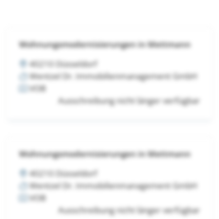
Wohnungsmodernisierungen in Mettmann
40210 Düsseldorf
Wentzel Dr. Immobilienmanagement GmbH
VOB
Ausschreibung nicht länger verfügbar
Wohnungsmodernisierungen in Mettmann
40210 Düsseldorf
Wentzel Dr. Immobilienmanagement GmbH
VOB
Ausschreibung nicht länger verfügbar