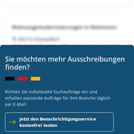
Wohnungsmodernisierungen in Mettmann
40210 Düsseldorf
Wentzel Dr. Immobilienmanagement GmbH
VOB
Sie möchten mehr Ausschreibungen
Ausschreibung nicht länger verfügbar
finden?
Richten Sie individuelle Suchaufträge ein und
Wohnungsmodernisierungen in Mettmann
erhalten passende Aufträge für Ihre Branche täglich
per E-Mail.
40210 Düsseldorf
Wentzel Dr. Immobilienmanagement GmbH
Jetzt den Benachrichtigungsservice
VOB
kostenfrei testen
Ausschreibung nicht länger verfügbar