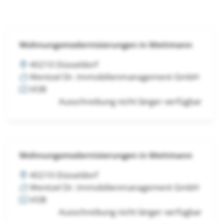
Wohnungsmodernisierungen in Mettmann
40210 Düsseldorf
Wentzel Dr. Immobilienmanagement GmbH
VOB
Ausschreibung nicht länger verfügbar
Wohnungsmodernisierungen in Mettmann
40210 Düsseldorf
Wentzel Dr. Immobilienmanagement GmbH
VOB
Ausschreibung nicht länger verfügbar