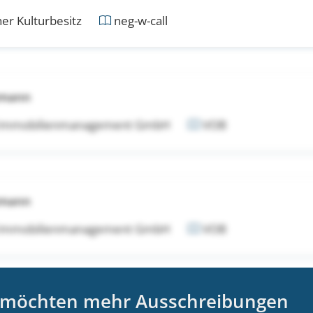
er Kulturbesitz
neg-w-call
tmann
 Immobilienmanagement GmbH
VOB
tmann
 Immobilienmanagement GmbH
VOB
 möchten mehr Ausschreibungen
tmann