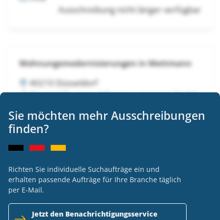
Ausschreibung nicht länger verfügbar
Wohnungsmodernisierungen in Mettmann
40210 Düsseldorf
Wentzel Dr. Immobilienmanagement GmbH
VOB
Sie möchten mehr Ausschreibungen
Ausschreibung nicht länger verfügbar
finden?
Richten Sie individuelle Suchaufträge ein und
Wohnungsmodernisierungen in Mettmann
erhalten passende Aufträge für Ihre Branche täglich
per E-Mail.
40210 Düsseldorf
Wentzel Dr. Immobilienmanagement GmbH
Jetzt den Benachrichtigungsservice
VOB