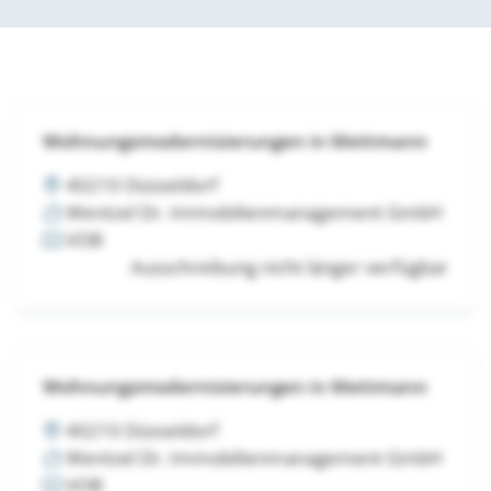
Wohnungsmodernisierungen in Mettmann
40210 Düsseldorf
Wentzel Dr. Immobilienmanagement GmbH
VOB
Ausschreibung nicht länger verfügbar
Wohnungsmodernisierungen in Mettmann
40210 Düsseldorf
Wentzel Dr. Immobilienmanagement GmbH
VOB