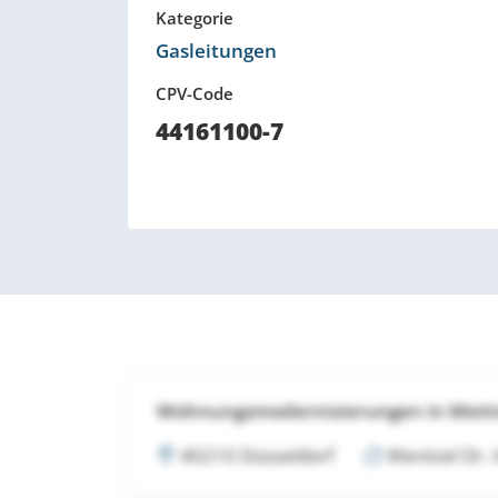
Kategorie
Gasleitungen
CPV-Code
44161100-7
Wohnungsmodernisierungen in Met
40210 Düsseldorf
Wentzel Dr.