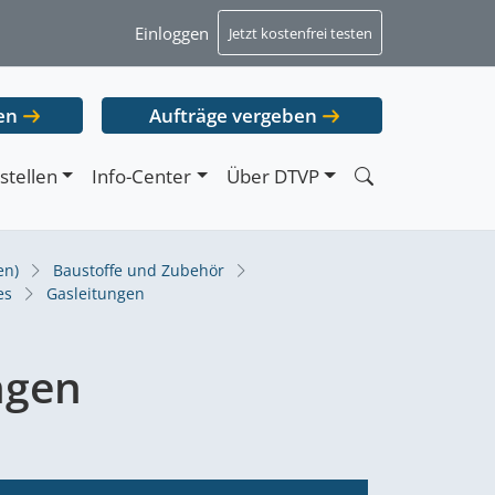
Einloggen
Jetzt kostenfrei testen
en
Aufträge vergeben
stellen
Info-Center
Über DTVP
en)
Baustoffe und Zubehör
es
Gasleitungen
ngen