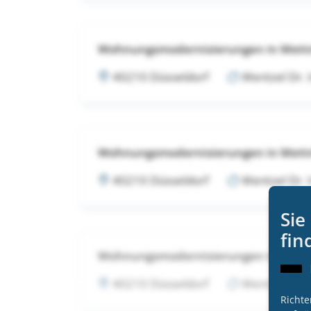
Wohnungsmodernisierungen in Met
40210 Düsseldorf
Wentzel Dr.
Wohnungsmodernisierungen in Met
40210 Düsseldorf
Wentzel Dr.
Sie
fin
Wohnungsmodernisierungen in Met
40210 Düsseldorf
Wentzel Dr.
Richte