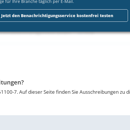
ge für Ihre Branche täglich per E-Mail.
Jetzt den Benachrichtigungsservice kostenfrei testen
tmann
 Immobilienmanagement GmbH
VOB
eitungen?
61100-7. Auf dieser Seite finden Sie Ausschreibungen zu 