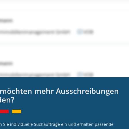
tmann
 Immobilienmanagement GmbH
VOB
tmann
 Immobilienmanagement GmbH
VOB
 möchten mehr Ausschreibungen
den?
tmann
 Immobilienmanagement GmbH
VOB
n Sie individuelle Suchaufträge ein und erhalten passende