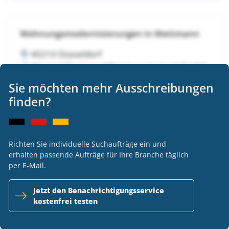
Wohnungsmodernisierungen in Mettmann
40210 Düsseldorf
Wentzel Dr. Immobilienmanagement GmbH
VOB
Sie möchten mehr Ausschreibungen
Ausschreibung nicht länger verfügbar
finden?
Richten Sie individuelle Suchaufträge ein und
Wohnungsmodernisierungen in Mettmann
erhalten passende Aufträge für Ihre Branche täglich
per E-Mail.
40210 Düsseldorf
Wentzel Dr. Immobilienmanagement GmbH
Jetzt den Benachrichtigungsservice
VOB
kostenfrei testen
Ausschreibung nicht länger verfügbar