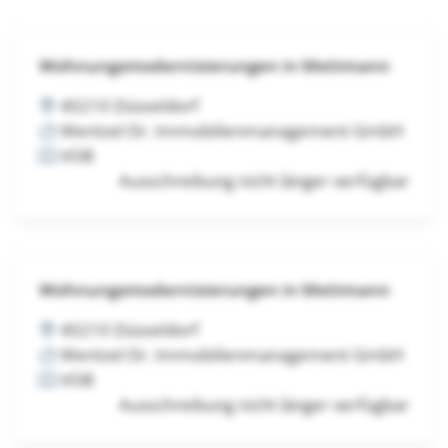
Wohnungsmodernisierungen in Mettmann
40210 Düsseldorf
Wentzel Dr. Immobilienmanagement GmbH
VOB
Ausschreibung nicht länger verfügbar
Wohnungsmodernisierungen in Mettmann
40210 Düsseldorf
Wentzel Dr. Immobilienmanagement GmbH
VOB
Ausschreibung nicht länger verfügbar