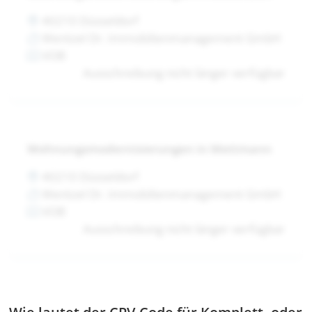
40210 Düsseldorf
Wentzel Dr. Immobilienmanagement GmbH
VOB
Ausschreibung nicht länger verfügbar
Wohnungsmodernisierungen in Mettmann
40210 Düsseldorf
Wentzel Dr. Immobilienmanagement GmbH
VOB
Ausschreibung nicht länger verfügbar
Wie lautet der CPV-Code für Komplett- oder