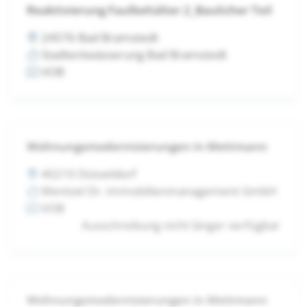
Reaktivierung Faulbehälter 2_Baulicher Teil
24576 Bad Bramstedt
Stadtentwässerung Bad Bramstedt
VOB
Wohnungsmodernisierungen in Mettmann
40210 Düsseldorf
Wentzel Dr. Immobilienmanagement GmbH
VOB
Ausschreibung nicht länger verfügbar
Wohnungsmodernisierungen in Mettmann