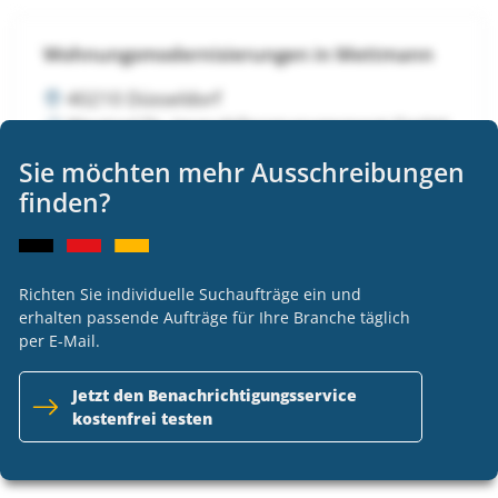
Wohnungsmodernisierungen in Mettmann
40210 Düsseldorf
Wentzel Dr. Immobilienmanagement GmbH
VOB
Sie möchten mehr Ausschreibungen
Ausschreibung nicht länger verfügbar
finden?
Richten Sie individuelle Suchaufträge ein und
Wohnungsmodernisierungen in Mettmann
erhalten passende Aufträge für Ihre Branche täglich
per E-Mail.
40210 Düsseldorf
Wentzel Dr. Immobilienmanagement GmbH
Jetzt den Benachrichtigungsservice
VOB
kostenfrei testen
Ausschreibung nicht länger verfügbar