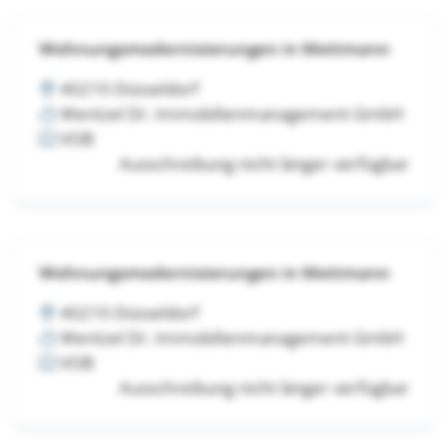
Wohnungsmodernisierungen in Mettmann
40210 Düsseldorf
Wentzel Dr. Immobilienmanagement GmbH
VOB
Ausschreibung nicht länger verfügbar
Wohnungsmodernisierungen in Mettmann
40210 Düsseldorf
Wentzel Dr. Immobilienmanagement GmbH
VOB
Ausschreibung nicht länger verfügbar