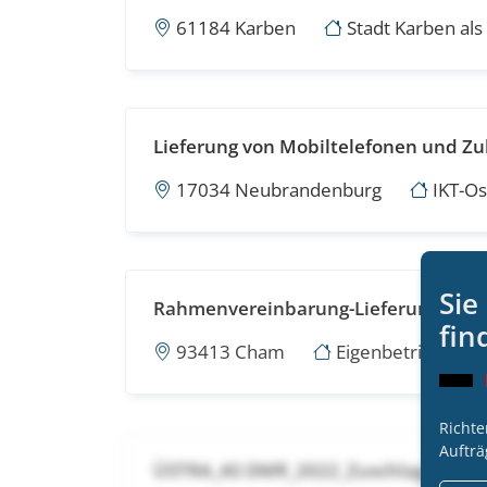
61184 Karben
Stadt Karben al
Lieferung von Mobiltelefonen und Z
17034 Neubrandenburg
IKT-Os
Sie
Rahmenvereinbarung-Lieferung der Ma
fin
93413 Cham
Eigenbetrieb Digi
Richte
Aufträ
ÜSTRA_AS DMR_2022_Zuschlag