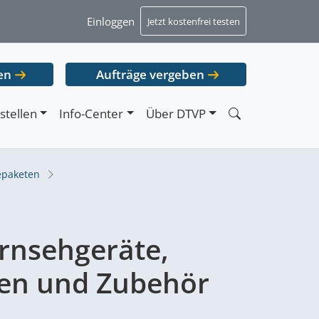
Einloggen
Jetzt kostenfrei testen
en
Aufträge vergeben
stellen
Info-Center
Über DTVP
epaketen
rnsehgeräte,
en und Zubehör