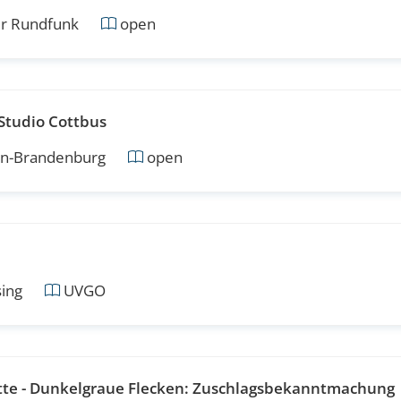
r Rundfunk
open
Studio Cottbus
in-Brandenburg
open
ing
UVGO
itte - Dunkelgraue Flecken: Zuschlagsbekanntmachung