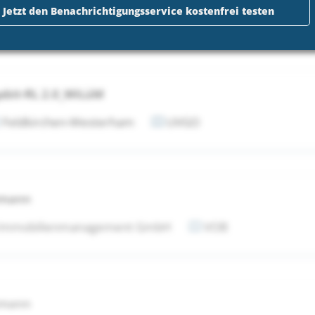
Jetzt den Benachrichtigungsservice kostenfrei testen
abit-RL 2.0_WiLüM
Feldkirchen-Westerham
UVGO
tmann
 Immobilienmanagement GmbH
VOB
tmann