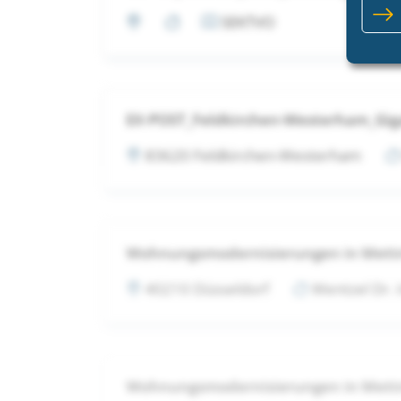
SEKTVO
EX-POST_Feldkirchen-Westerham_Gig
83620 Feldkirchen-Westerham
Wohnungsmodernisierungen in Met
40210 Düsseldorf
Wentzel Dr.
Wohnungsmodernisierungen in Met