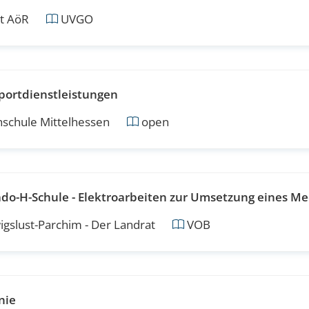
t AöR
UVGO
ortdienstleistungen
schule Mittelhessen
open
ado-H-Schule - Elektroarbeiten zur Umsetzung eines 
gslust-Parchim - Der Landrat
VOB
nie