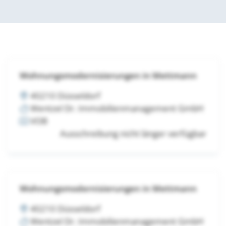
Wohnungsmodernisierungen in Mettmann
40210 Düsseldorf
Wentzel Dr. Immobilienmanagement GmbH
VOB
Ausschreibung nicht länger verfügbar
Wohnungsmodernisierungen in Mettmann
40210 Düsseldorf
Wentzel Dr. Immobilienmanagement GmbH