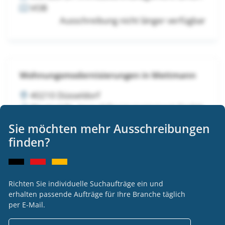
VOB
Ausschreibung nicht länger verfügbar
Wohnungsmodernisierungen in Mettmann
40210 Düsseldorf
Wentzel Dr. Immobilienmanagement GmbH
VOB
Sie möchten mehr Ausschreibungen
Ausschreibung nicht länger verfügbar
finden?
Richten Sie individuelle Suchaufträge ein und
Wohnungsmodernisierungen in Mettmann
erhalten passende Aufträge für Ihre Branche täglich
per E-Mail.
40210 Düsseldorf
Wentzel Dr. Immobilienmanagement GmbH