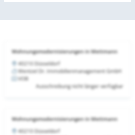
Wohnungsmodernisierungen in Mettmann
40210 Düsseldorf
Wentzel Dr. Immobilienmanagement GmbH
VOB
Ausschreibung nicht länger verfügbar
Wohnungsmodernisierungen in Mettmann
40210 Düsseldorf