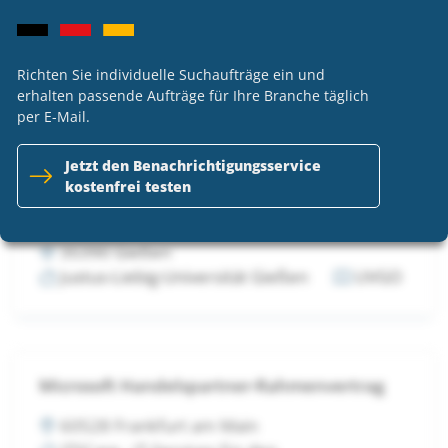
65549 Limburg a. d. Lahn
Magistrat der Kreisstadt Limburg a. d. Lahn
Richten Sie individuelle Suchaufträge ein und
open
erhalten passende Aufträge für Ihre Branche täglich
per E-Mail.
Jetzt den Benachrichtigungsservice
kostenfrei testen
EDI-Bestellübertragung für 12 hessische
Hochschulen
35390 Gießen
Justus-Liebig-Universität Gießen
UVGO
Microsoft Handelspartner-Rahmenvertrag
60528 Frankfurt am Main