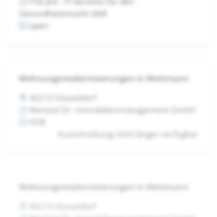
ITSCare - IT-Services für den
Gesundheitsmarkt GbR
open
Wohnungsmodernisierungen in Mettmann
40210 Düsseldorf
Wentzel Dr. Immobilienmanagement GmbH
VOB
Ausschreibung nicht länger verfügbar
Wohnungsmodernisierungen in Mettmann
40210 Düsseldorf