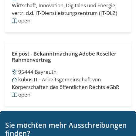
Wirtschaft, Innovation, Digitales und Energie,
vertr. d.d. IT-Dienstleistungszentrum (IT-DLZ)
open
Ex post - Bekanntmachung Adobe Reseller
Rahmenvertrag
95444 Bayreuth
kubus IT - Arbeitsgemeinschaft von
Körperschaften des öffentlichen Rechts eGbR
open
Sie möchten mehr Ausschreibungen
Beschaffung Softwarepaket für
finden?
Zeiterfassung und Personalverwaltung