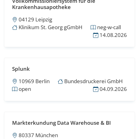
Vollkommissioniersystem für die
Krankenhausapotheke
04129 Leipzig
Klinikum St. Georg gGmbH
neg-w-call
14.08.2026
Splunk
10969 Berlin
Bundesdruckerei GmbH
open
04.09.2026
Markterkundung Data Warehouse & BI
80337 München