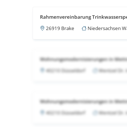
Rahmenvereinbarung Trinkwassersp
26919 Brake
Niedersachsen Was
Wohnungsmodernisierungen in Met
40210 Düsseldorf
Wentzel Dr.
Wohnungsmodernisierungen in Met
40210 Düsseldorf
Wentzel Dr.