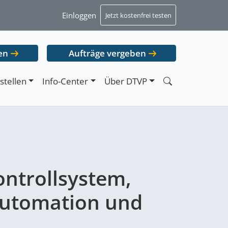
Einloggen
Jetzt kostenfrei testen
en
Aufträge vergeben
stellen
Info-Center
Über DTVP
ntrollsystem,
automation und