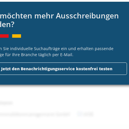
 möchten mehr Ausschreibungen
tmann
den?
 Immobilienmanagement GmbH
VOB
n Sie individuelle Suchaufträge ein und erhalten passende
ge für Ihre Branche täglich per E-Mail.
tmann
Jetzt den Benachrichtigungsservice kostenfrei testen
 Immobilienmanagement GmbH
VOB
tmann
 Immobilienmanagement GmbH
VOB