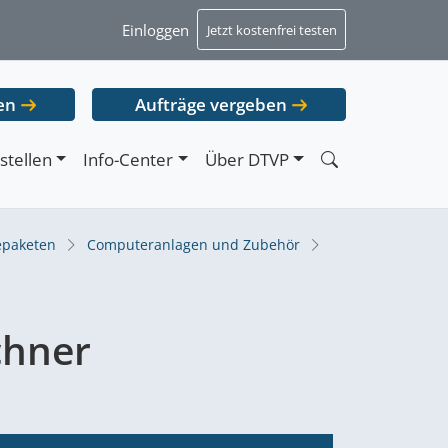
Einloggen
Jetzt kostenfrei testen
en
Aufträge vergeben
stellen
Info-Center
Über DTVP
epaketen
Computeranlagen und Zubehör
chner