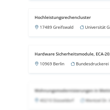
Hochleistungsrechencluster
17489 Greifswald
Universität G
Hardware Sicherheitsmodule, ECA-20
10969 Berlin
Bundesdruckere
Wohnungsmodernisierungen in Met
40210 Düsseldorf
Wentzel Dr.