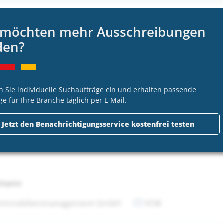
 möchten mehr Ausschreibungen
tmann
den?
 Immobilienmanagement GmbH
VOB
n Sie individuelle Suchaufträge ein und erhalten passende
ge für Ihre Branche täglich per E-Mail.
tmann
Jetzt den Benachrichtigungsservice kostenfrei testen
 Immobilienmanagement GmbH
VOB
tmann
 Immobilienmanagement GmbH
VOB