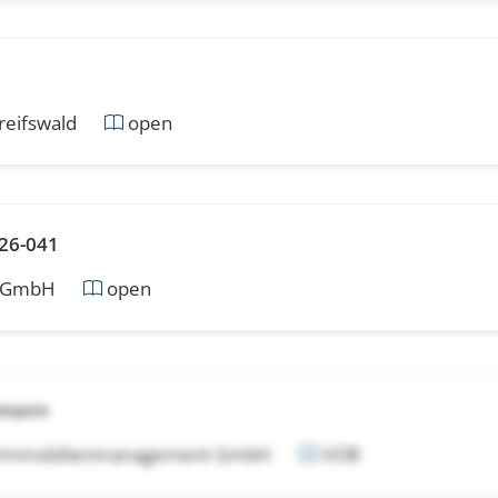
reifswald
open
26-041
i GmbH
open
tmann
 Immobilienmanagement GmbH
VOB