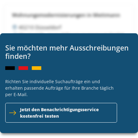
Wohnungsmodernisierungen in Mettmann
40210 Düsseldorf
Wentzel Dr. Immobilienmanagement GmbH
VOB
Sie möchten mehr Ausschreibungen
Ausschreibung nicht länger verfügbar
finden?
Richten Sie individuelle Suchaufträge ein und
Wohnungsmodernisierungen in Mettmann
erhalten passende Aufträge für Ihre Branche täglich
per E-Mail.
40210 Düsseldorf
Wentzel Dr. Immobilienmanagement GmbH
Jetzt den Benachrichtigungsservice
VOB
kostenfrei testen
Ausschreibung nicht länger verfügbar