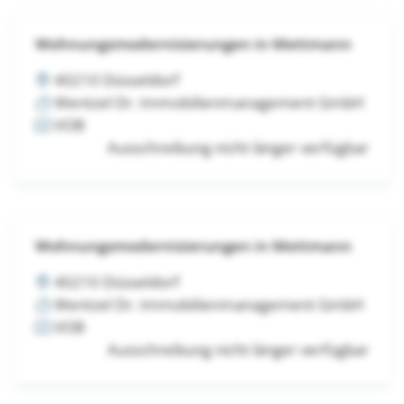
Wohnungsmodernisierungen in Mettmann
40210 Düsseldorf
Wentzel Dr. Immobilienmanagement GmbH
VOB
Ausschreibung nicht länger verfügbar
Wohnungsmodernisierungen in Mettmann
40210 Düsseldorf
Wentzel Dr. Immobilienmanagement GmbH
VOB
Ausschreibung nicht länger verfügbar