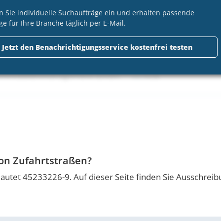
 Immobilienmanagement GmbH
VOB
n Sie individuelle Suchaufträge ein und erhalten passende
ge für Ihre Branche täglich per E-Mail.
Jetzt den Benachrichtigungsservice kostenfrei testen
tmann
 Immobilienmanagement GmbH
VOB
von Zufahrtstraßen?
lautet 45233226-9. Auf dieser Seite finden Sie Ausschre