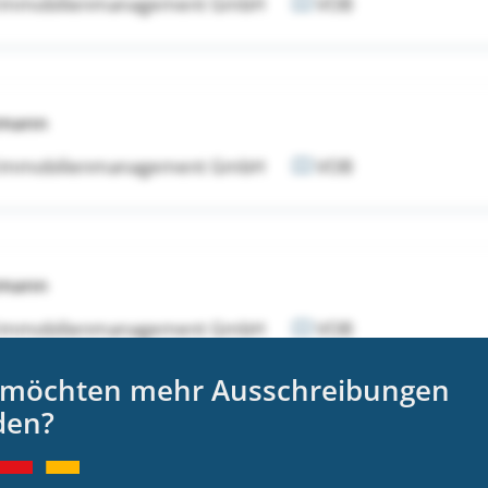
 Immobilienmanagement GmbH
VOB
tmann
 Immobilienmanagement GmbH
VOB
tmann
 Immobilienmanagement GmbH
VOB
 möchten mehr Ausschreibungen
den?
tmann