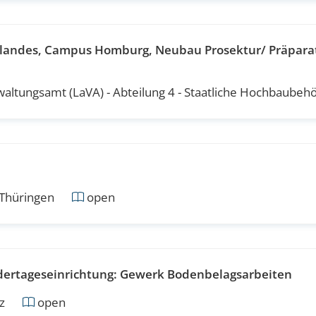
arlandes, Campus Homburg, Neubau Prosektur/ Präpara
ltungsamt (LaVA) - Abteilung 4 - Staatliche Hochbaubeh
Thüringen
open
dertageseinrichtung: Gewerk Bodenbelagsarbeiten
z
open