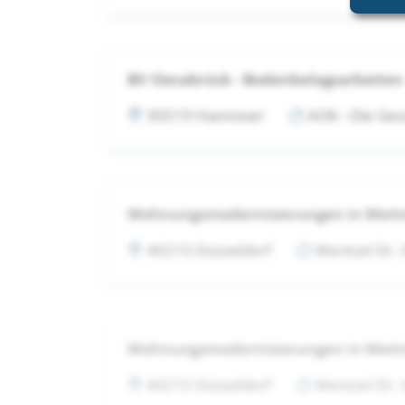
BV Osnabrück - Bodenbelagsarbeiten
30519 Hannover
AOK - Die Ges
Wohnungsmodernisierungen in Met
40210 Düsseldorf
Wentzel Dr.
Wohnungsmodernisierungen in Met
40210 Düsseldorf
Wentzel Dr.