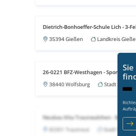
Dietrich-Bonhoeffer-Schule Lich - 3-F
35394 Gießen
Landkreis Gießen
Sie
26-0221 BFZ-Westhagen - Sportboden
fin
38440 Wolfsburg
Stadt Wolfsb
Richte
Aufträ
Neubau Kita Traunwalchen - Bodenbe
83301 Traunreut
Stadt Traunre