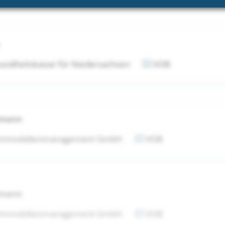
undheitskasse für Niedersachsen
VOB
tmann
 Immobilienmanagement GmbH
VOB
tmann
 Immobilienmanagement GmbH
VOB