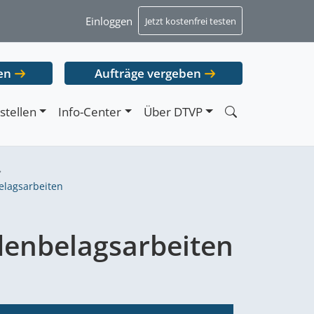
Einloggen
Jetzt kostenfrei testen
en
Aufträge vergeben
stellen
Info-Center
Über DTVP
elagsarbeiten
denbelagsarbeiten