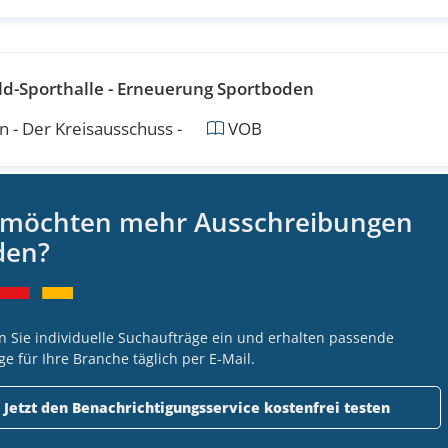
eld-Sporthalle - Erneuerung Sportboden
 - Der Kreisausschuss -
VOB
 möchten mehr Ausschreibungen
 NEU - 02_Einbau Sportboden NEU
den?
urg
VOB
n Sie individuelle Suchaufträge ein und erhalten passende
ge für Ihre Branche täglich per E-Mail.
lagsarbeiten
Jetzt den Benachrichtigungsservice kostenfrei testen
ut
VOB