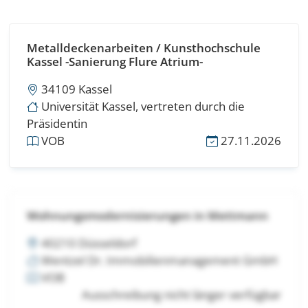
Metalldeckenarbeiten / Kunsthochschule
Kassel -Sanierung Flure Atrium-
34109 Kassel
Universität Kassel, vertreten durch die
Präsidentin
VOB
27.11.2026
Wohnungsmodernisierungen in Mettmann
40210 Düsseldorf
Wentzel Dr. Immobilienmanagement GmbH
VOB
Ausschreibung nicht länger verfügbar