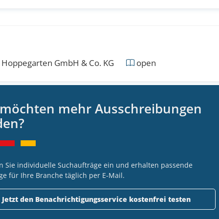
Hoppegarten GmbH & Co. KG
open
 möchten mehr Ausschreibungen
- Feuerwehrgerätehaus Usingen
den?
tadt Usingen
open
n Sie individuelle Suchaufträge ein und erhalten passende
ge für Ihre Branche täglich per E-Mail.
 / Neubau Kombibad Maintal
Jetzt den Benachrichtigungsservice kostenfrei testen
adt Maintal
open