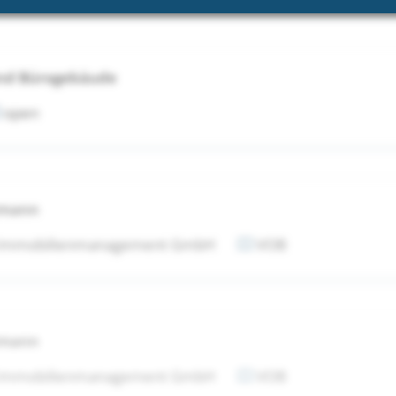
 und Bürogebäude
open
tmann
 Immobilienmanagement GmbH
VOB
tmann
 Immobilienmanagement GmbH
VOB