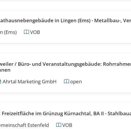
athausnebengebäude in Lingen (Ems) - Metallbau-, Ve
n (Ems)
VOB
eiler / Büro- und Veranstaltungsgebäude: Rohrrahme
innen
Ahrtal Marketing GmbH
open
Freizeitfläche im Grünzug Kürnachtal, BA II - Stahlbau
meinschaft Estenfeld
VOB