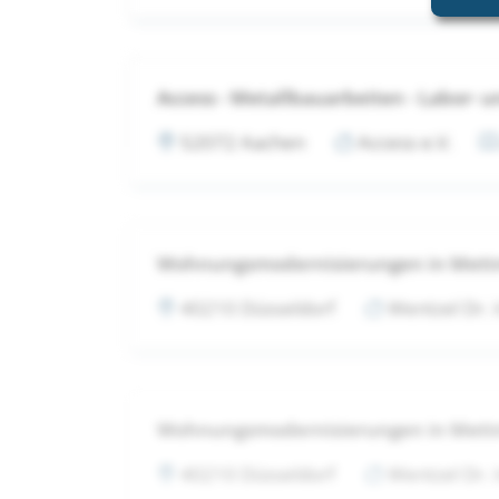
Access - Metallbauarbeiten - Labor-
52072 Aachen
Access e.V.
Wohnungsmodernisierungen in Met
40210 Düsseldorf
Wentzel Dr.
Wohnungsmodernisierungen in Met
40210 Düsseldorf
Wentzel Dr.