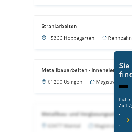
Strahlarbeiten
15366 Hoppegarten
Rennbahn 
Sie
Metallbauarbeiten - Innenelemente 
fin
61250 Usingen
Magistrat der S
Richte
Aufträ
Metallbau- und Verglasungsarbeiten
63477 Maintal
Magistrat der St