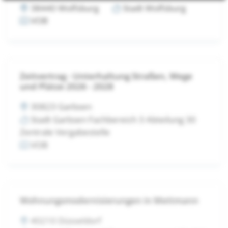
38440 Wolfsburg
Stadt Wolfsburg
VOB
Zeitvertrag - Unterhaltung Straßen, Wege
und Plätze 2026 - 2028
30823 Garbsen
Stadt Garbsen Fachbereich 3 Abteilung 30
Zentrale Vergabestelle
VOB
Wohnungsmodernisierungen in Mettmann
40210 Düsseldorf