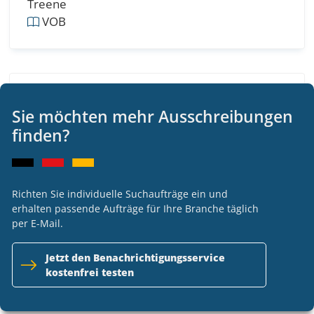
Treene
VOB
Sanierung der Dorfstraße, Gemeinde
Simonsberg - Betonspurwegebau
Sie möchten mehr Ausschreibungen
finden?
25866 Mildstedt
Gemeinde Simonsberg über Amt Nordsee-
Treene
VOB
Richten Sie individuelle Suchaufträge ein und
erhalten passende Aufträge für Ihre Branche täglich
per E-Mail.
Jetzt den Benachrichtigungsservice
26-0245 Haltestellenprogramm 2026 -
kostenfrei testen
Umbau Haltestelle Congress Park, Heinrich-
Heine-Str. - Straßenbauarbeiten