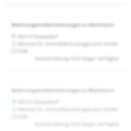
Wohnungsmodernisierungen in Mettmann
40210 Düsseldorf
Wentzel Dr. Immobilienmanagement GmbH
VOB
Ausschreibung nicht länger verfügbar
Wohnungsmodernisierungen in Mettmann
40210 Düsseldorf
Wentzel Dr. Immobilienmanagement GmbH
VOB
Ausschreibung nicht länger verfügbar