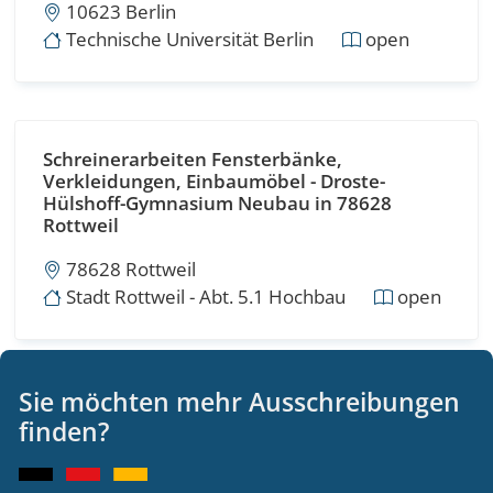
10623 Berlin
Technische Universität Berlin
open
Schreinerarbeiten Fensterbänke,
Verkleidungen, Einbaumöbel - Droste-
Hülshoff-Gymnasium Neubau in 78628
Rottweil
78628 Rottweil
Stadt Rottweil - Abt. 5.1 Hochbau
open
Sie möchten mehr Ausschreibungen
Auftragsänderung 12: Neubau Gymnasium
finden?
Herrsching - Holzausbauarbeiten
Innenausbau