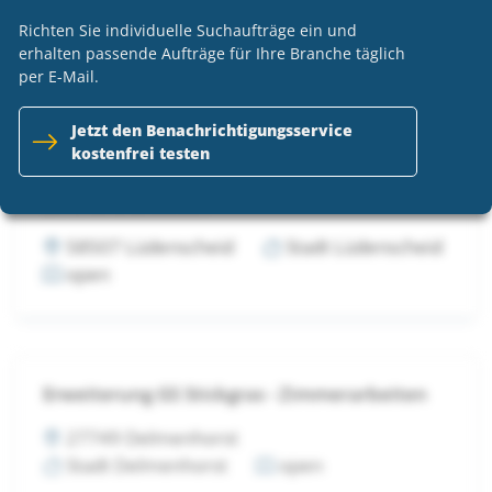
82319 Starnberg
Landkreis Starnberg
Richten Sie individuelle Suchaufträge ein und
n.v.
erhalten passende Aufträge für Ihre Branche täglich
per E-Mail.
Jetzt den Benachrichtigungsservice
kostenfrei testen
Neubau Hauptamtl. Feuer- und
Rettungswache Lüdenscheid - VE 334 -
Zimmererarbeiten
58507 Lüdenscheid
Stadt Lüdenscheid
open
Erweiterung GS Stickgras - Zimmerarbeiten
27749 Delmenhorst
Stadt Delmenhorst
open