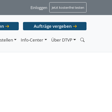
Einloggen
Jetzt kostenfrei testen
en
Aufträge vergeben
stellen
Info-Center
Über DTVP