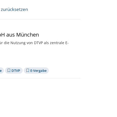
r zurücksetzen
mbH aus München
r die Nutzung von DTVP als zentrale E-
e
DTVP
E-Vergabe