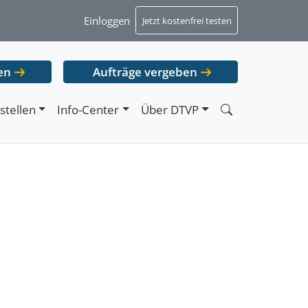
Einloggen
Jetzt kostenfrei testen
en
Aufträge vergeben
stellen
Info-Center
Über DTVP